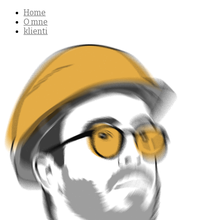
Home
O mne
klienti