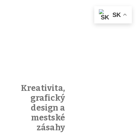
SK
27 novembra,
2022
/
Author:
Ticho
Kreativita,
Pridaj
grafický
komentár
design a
mestské
zásahy