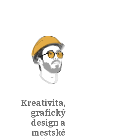
bezdomo
7 februára,
2023
/
Author:
Ticho
Pridaj
komentár
Kreativita,
grafický
design a
mestské