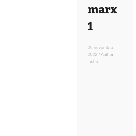
marx
1
26 novembra,
2022
/
Author:
Ticho