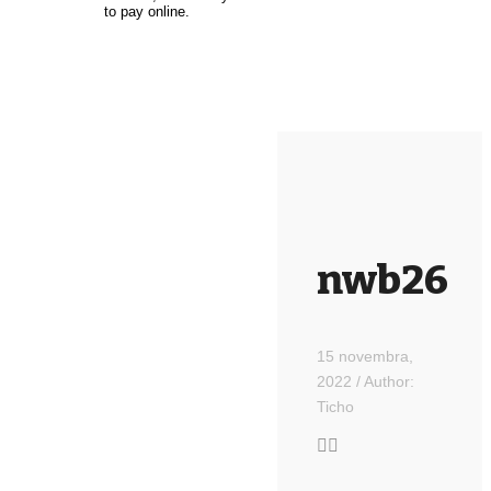
nwb26
15 novembra,
2022
/
Author:
Ticho