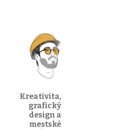
disorder
8 novembra,
2022
/
Author:
Ticho
Pridaj
komentár
Kreativita,
grafický
design a
mestské