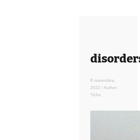
disorder
8 novembra,
2022
/
Author:
Ticho