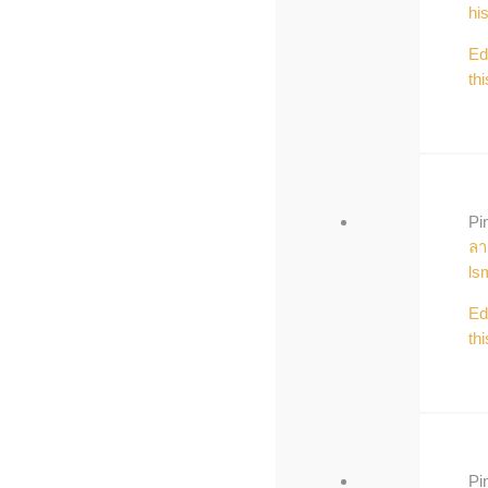
hi
Ed
thi
Pi
ลา
ls
Ed
thi
Pi