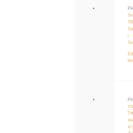
Pi
Sv
Till
Sa
i
Sv
Ed
thi
Pi
รน
ไช
หม
ล่า