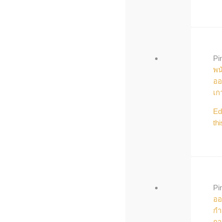
Pi
พน
ออ
เก
Ed
thi
Pi
ออ
กำ
กา