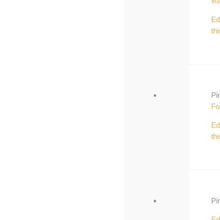
ทั่ง
Ed
thi
Pi
Fo
Ed
thi
Pi
Ed