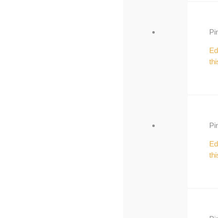
Pi
Ed
thi
Pi
Ed
thi