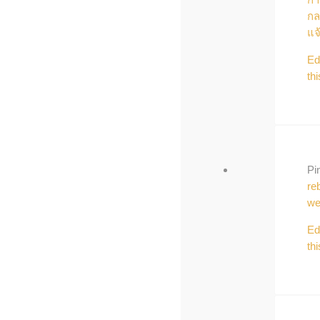
กล
แจ
Ed
thi
Pi
re
we
Ed
thi