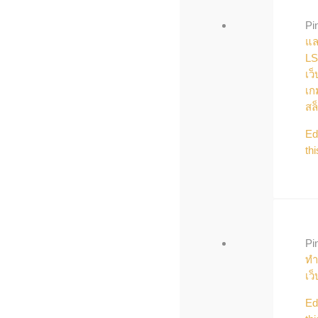
Pi
แล
L
เว็
เก
สล
Ed
thi
Pi
ทำ
เว
Ed