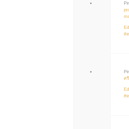
Pi
pr
ma
Ed
thi
Pi
ศร
Ed
thi