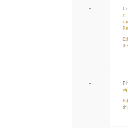
Pi
ก
เก
สิ
Ed
thi
Pi
vi
Ed
thi