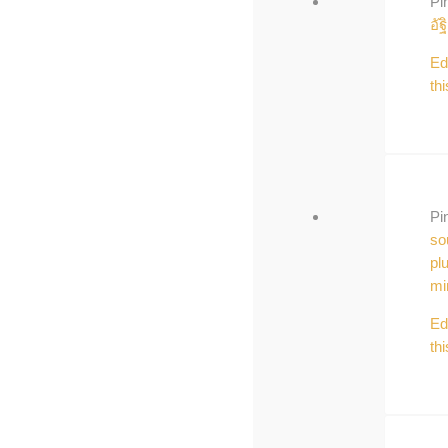
Pi
อัฐิ
Ed
thi
Pi
so
pl
mi
Ed
thi