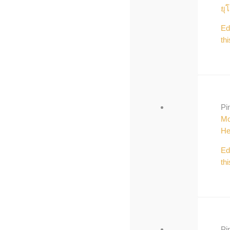
ยุ
Ed
thi
Pi
Mo
He
Ed
thi
Pi