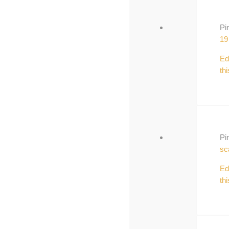
Pi
19
Ed
thi
Pi
s
Ed
thi