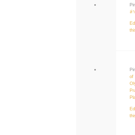
Pi
ล่
Ed
thi
Pi
of
Ol
Pr
Pl
Ed
thi