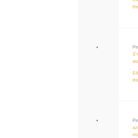
thi
Pi
บ้
ai
Ed
thi
Pi
az
mo