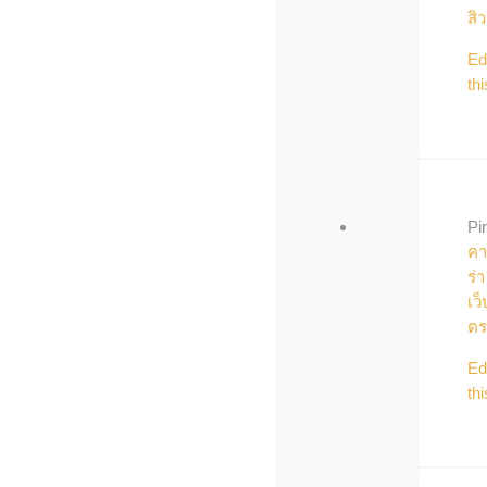
สิว
Ed
thi
Pi
คา
ร่า
เว็
ตร
Ed
thi