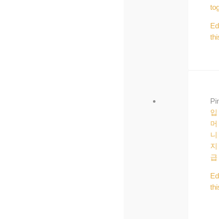
to
Ed
thi
Pi
입
머
니
지
급
Ed
thi