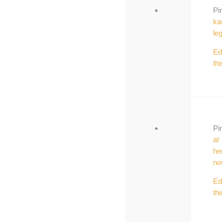
Pi
ka
leg
Ed
thi
Pi
at
he
no
Ed
thi