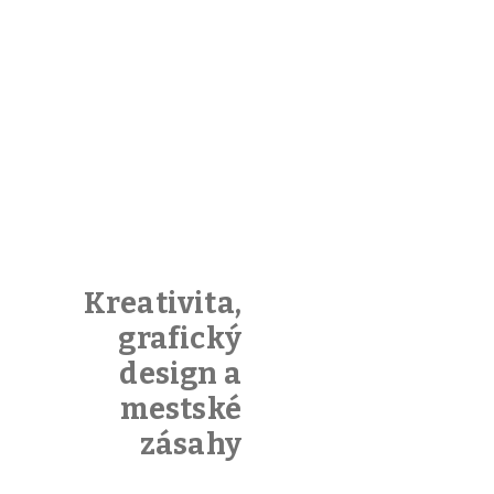
Kreativita,
grafický
design a
mestské
zásahy