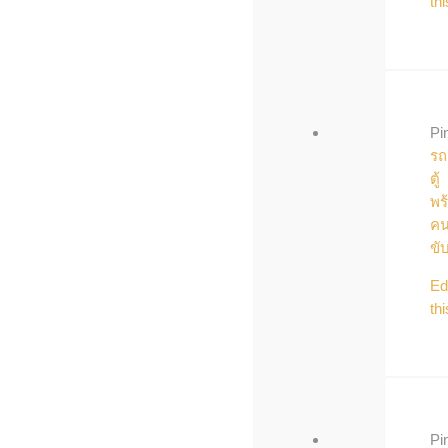
thi
Pi
รถ
ตู้
พร
ค
ขั
Ed
thi
Pi