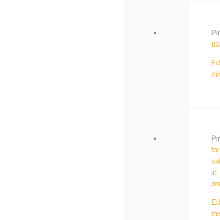
Pi
ยอ
Ed
thi
Pi
for
sa
in
ph
Ed
thi