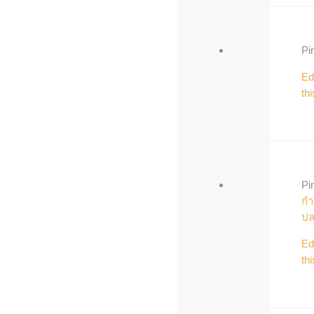
Pi
Ed
thi
Pi
กำ
ปล
Ed
thi