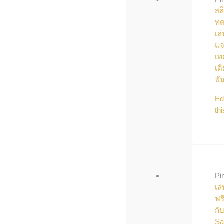
สล
ทด
เล่
แ
เท
เด
พั
Ed
thi
Pi
เล่
ฟร
กั
Sa