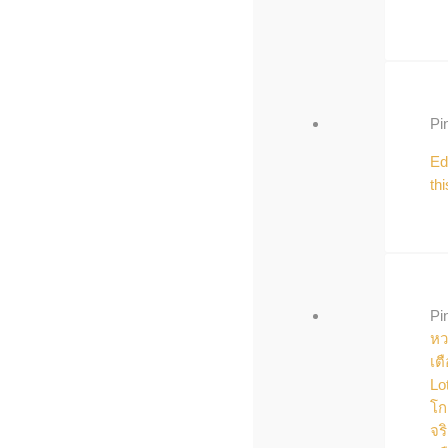
Pi
Ed
thi
Pi
หว
เต
Lo
โก
จริ