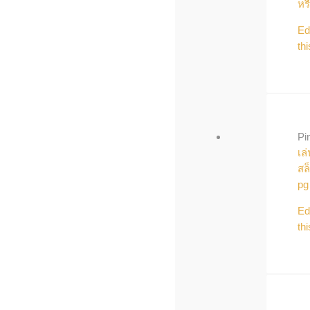
หร
Ed
thi
Pi
เล่
สล
pg
Ed
thi