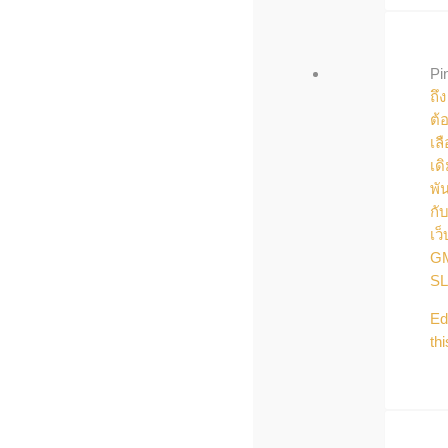
Pi
ถึง
ต้
เล
เด
พั
กั
เว็
G
S
Ed
thi