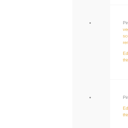
Pi
ve
sc
re
Ed
thi
Pi
Ed
thi