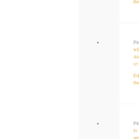
thi
Pi
พน
ออ
เก
Ed
thi
Pi
in
ae