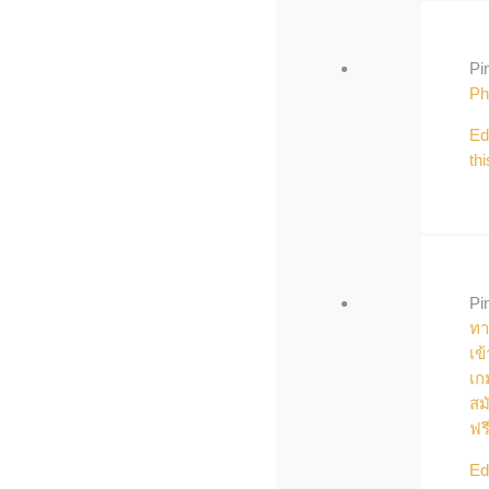
Pi
Ph
Ed
thi
Pi
ทา
เข้
เก
สม
ฟร
Ed