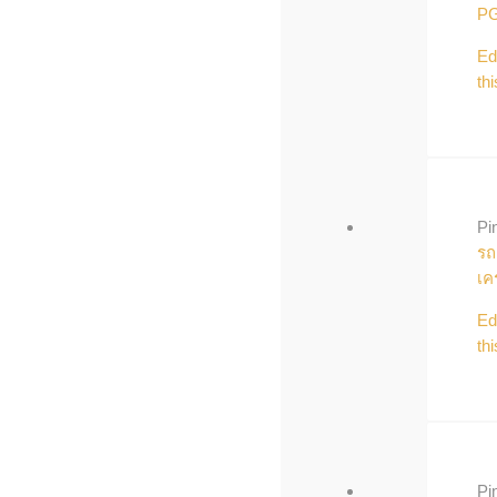
P
Ed
thi
Pi
รถ
เค
Ed
thi
Pi