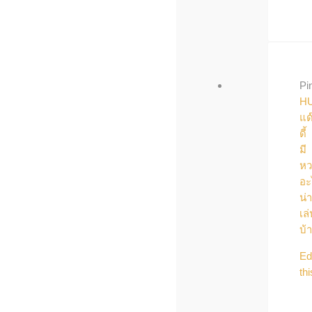
Pi
H
แด
ดี้
มี
หว
อะ
น่า
เล่
บ้
Ed
thi