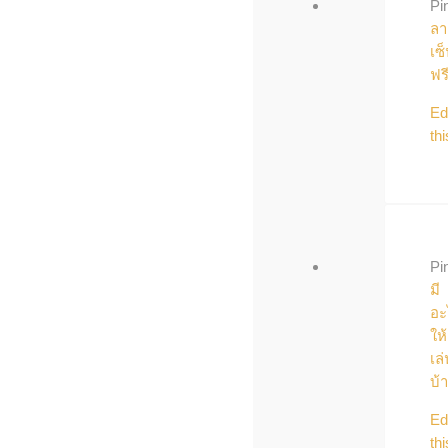
Pi
ลา
เซ
ฟร
Ed
thi
Pi
มี
อะ
ให้
เล่
บ้
Ed
thi