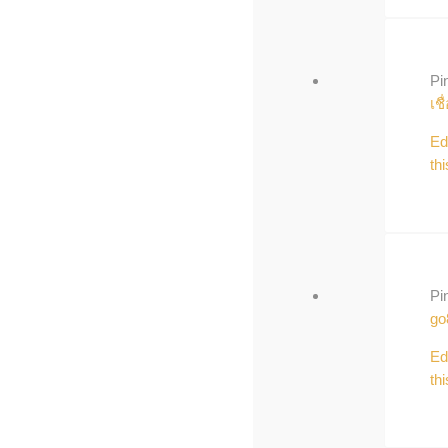
Pi
เชื
Ed
thi
Pi
go
Ed
thi