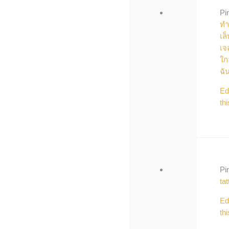
Pi
ทำ
เล็
เจ
ใก
ฉั
Ed
thi
Pi
tat
Ed
thi