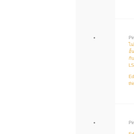
Pi
ไม่
อั้
กั
LS
Ed
thi
Pi
Ed