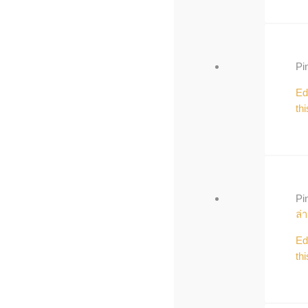
Pi
Ed
thi
Pi
ล่
Ed
thi