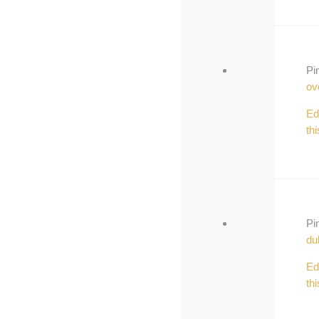
Pi
ov
Ed
thi
Pi
du
Ed
thi