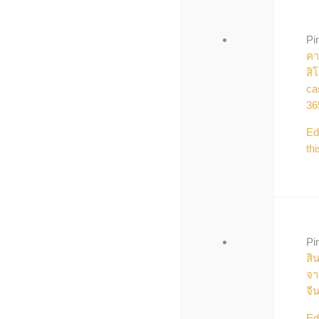
Pi
คา
สิ
ca
36
Ed
thi
Pi
สิ
จา
จี
Ed