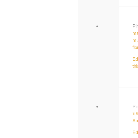
Pi
ma
mu
flo
Ed
thi
Pi
บ
Au
Ed