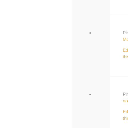
Pi
Mo
Ed
thi
Pi
หว
Ed
thi