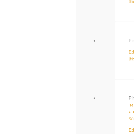
thi
Pi
Ed
thi
Pi
วง
คว
รัก
Ed