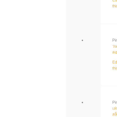
thi
Pi
วน
ค
Ed
thi
Pi
เล่
สล