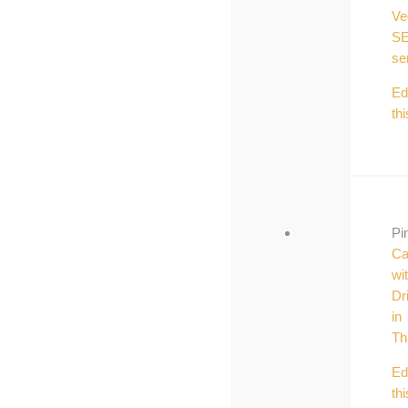
Ve
S
se
Ed
thi
Pi
Ca
wi
Dr
in
Th
Ed
thi