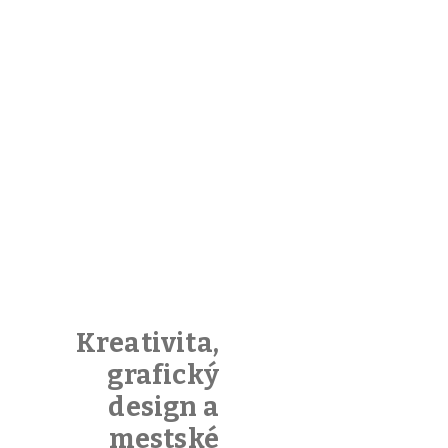
Kreativita,
grafický
design a
mestské