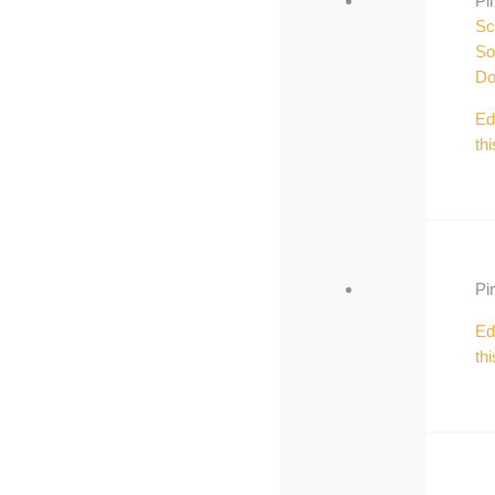
Pi
Sc
So
Do
Ed
thi
Pi
Ed
thi