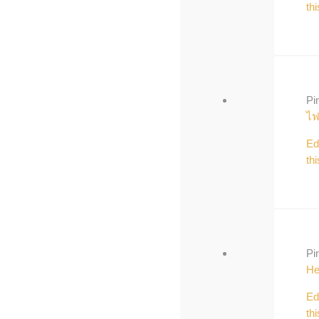
thi
Pi
ไฟ
Ed
thi
Pi
He
Ed
thi