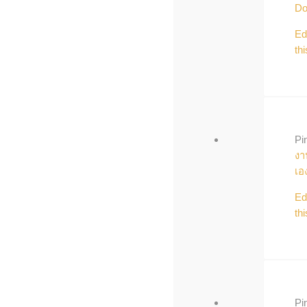
Do
Ed
thi
Pi
งา
เอ
Ed
thi
Pi