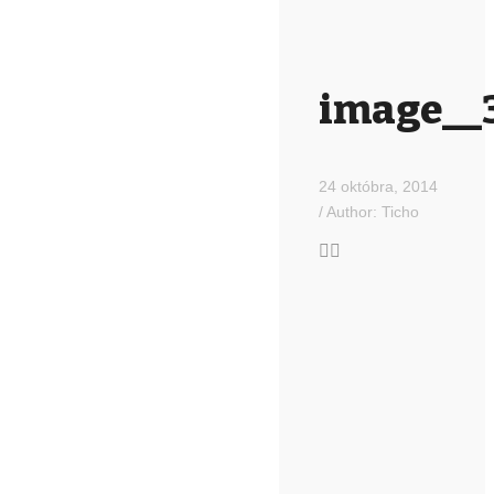
image__
24 októbra, 2014
/
Author:
Ticho