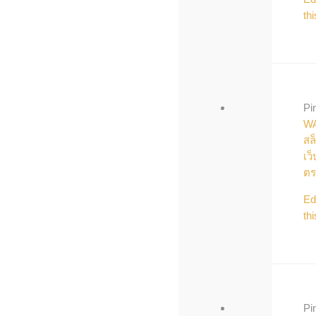
thi
Pi
W
สล
เว็
ตร
Ed
thi
Pi