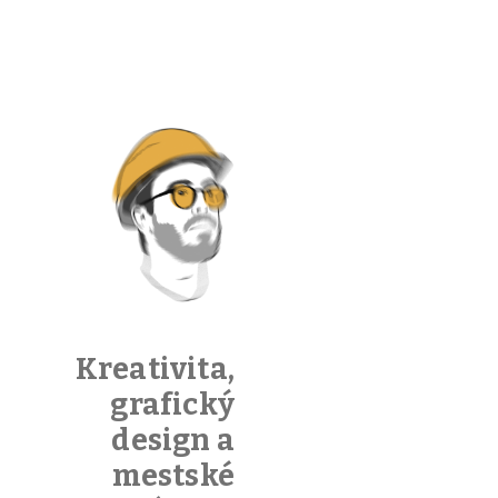
Country
X
view
24 októbra,
2014
/
Author:
Ticho
Kreativita,
grafický
design a
48 Comments
mestské