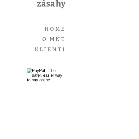
zásahy
Pingback
สูง
HOME
ต่ำ
แทง
O MNE
บอล
KLIENTI
ง่ายๆ
มือ
ใหม่
ก็
เล่น
ได้
Edit
this