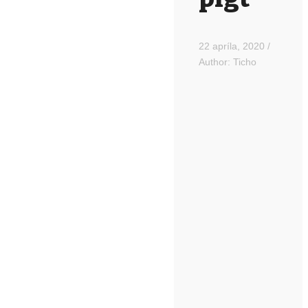
22 apríla, 2020
/
Author:
Ticho