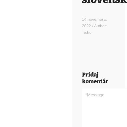
14 novembra,
2022
/
Author:
Ticho
Pridaj
komentár