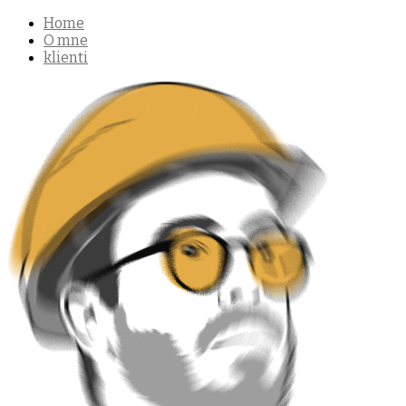
Home
O mne
klienti